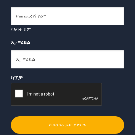
የአባት ስም
ኢ-ሜይል
ካፕቻ