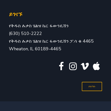
ይገናኙ
የቅዱስ ሉቃስ ሄልዝ ኬር ፋውንዴሽን
(630) 510-2222
የቅዱስ ሉቃስ ሄልዝ ኬር ፋውንዴሽን ፓ.ሳ ቁ 4465
Wheaton, IL 60189-4465
ይለግሱ