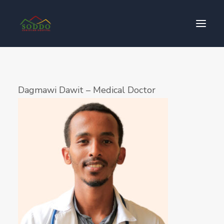
Who We Are
Dagmawi Dawit – Medical Doctor
የእኛ ተጽዕኖ
ተሳትፎ ያድርጉ
ያግኙን
ይለግሱ