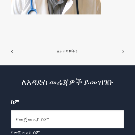
ሰራተኞቻችን
ለአዳድስ መሬጃዎች ይመዝገቡ
ስም
የመጀመሪያ ስም