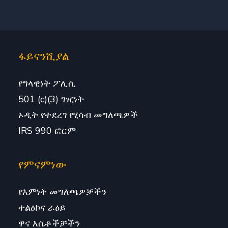
ፋይናንሺያል
የግላዊነት ፖሊሲ
501 (c)(3) ገዢነት
ኦዲት የተደረገ የሂሳብ መግለጫዎች
IRS 990 ፎርም
የምናምነው
የእምነት መግለጫዎቻችን
ተልዕኮና ራዕይ
ዋና እሴቶችቻችን