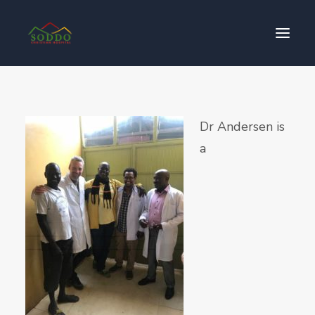
Who We Are
Dr Andersen is
የእኛ ተጽዕኖ
a
ተሳትፎ ያድርጉ
ያግኙን
ይለግሱ