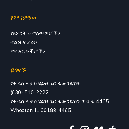
የምናምነው
የእምነት መግለጫዎቻችን
ተልዕኮና ራዕይ
ዋና እሴቶችቻችን
ይገናኙ
የቅዱስ ሉቃስ ሄልዝ ኬር ፋውንዴሽን
(630) 510-2222
የቅዱስ ሉቃስ ሄልዝ ኬር ፋውንዴሽን ፓ.ሳ ቁ 4465
Wheaton, IL 60189-4465