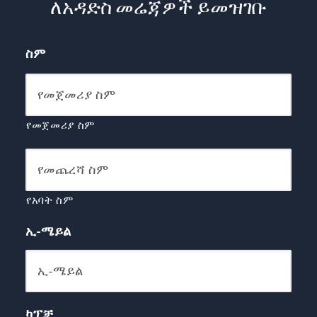
ለአዳድስ መሬጃዎች ይመዝገቡ
ስም
የመጀመሪያ ስም
የአባት ስም
ኢ-ሜይል
ካፕቻ