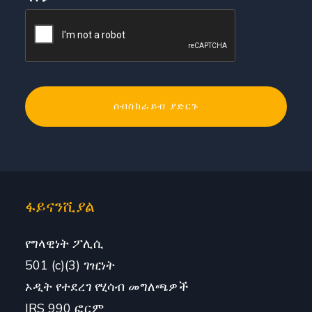
ፋይናንሺያል
የግላዊነት ፖሊሲ
501 (c)(3) ገዢነት
ኦዲት የተደረገ የሂሳብ መግለጫዎች
IRS 990 ፎርም