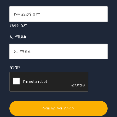
የአባት ስም
ኢ-ሜይል
ካፕቻ