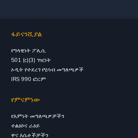
ፋይናንሺያል
የግላዊነት ፖሊሲ
501 (c)(3) ገዢነት
ኦዲት የተደረገ የሂሳብ መግለጫዎች
IRS 990 ፎርም
የምናምነው
የእምነት መግለጫዎቻችን
ተልዕኮና ራዕይ
ዋና እሴቶችቻችን