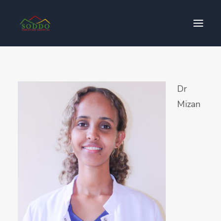
Who We Are
Dr
የእኛ ተጽዕኖ
Mizan
ተሳትፎ ያድርጉ
ያግኙን
ይለግሱ