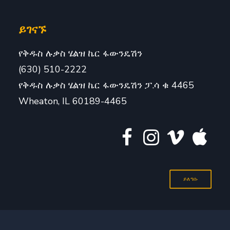
ይገናኙ
የቅዱስ ሉቃስ ሄልዝ ኬር ፋውንዴሽን
(630) 510-2222
የቅዱስ ሉቃስ ሄልዝ ኬር ፋውንዴሽን ፓ.ሳ ቁ 4465
Wheaton, IL 60189-4465
ይለግሱ