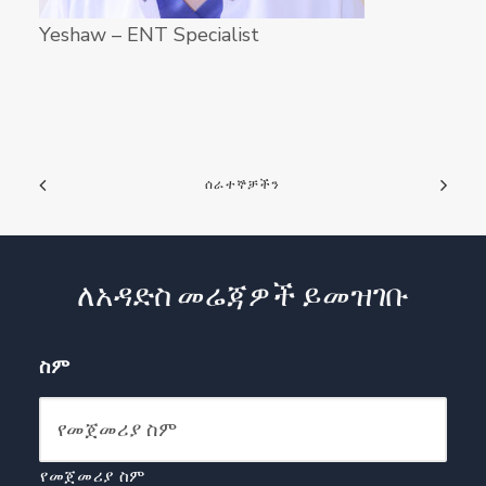
Yeshaw – ENT Specialist
ሰራተኞቻችን
ለአዳድስ መሬጃዎች ይመዝገቡ
ስም
የመጀመሪያ ስም