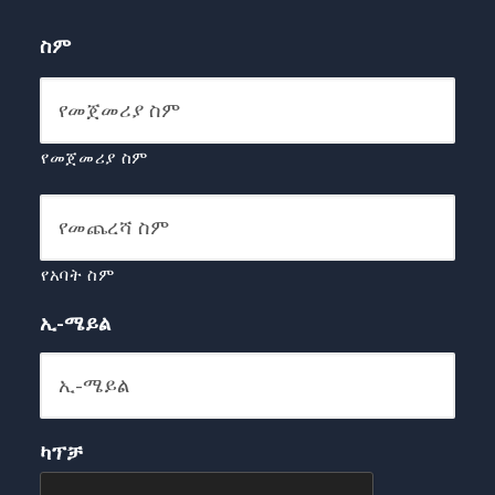
ስም
የመጀመሪያ ስም
የአባት ስም
ኢ-ሜይል
ካፕቻ