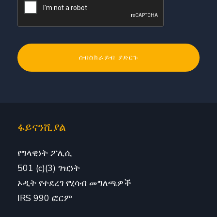
ፋይናንሺያል
የግላዊነት ፖሊሲ
501 (c)(3) ገዢነት
ኦዲት የተደረገ የሂሳብ መግለጫዎች
IRS 990 ፎርም