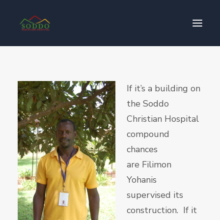
Who We Are
If it’s a building on
የእኛ ተጽዕኖ
the Soddo
ተሳትፎ ያድርጉ
Christian Hospital
ያግኙን
compound
ይለግሱ
chances
are Filimon
Yohanis
supervised its
construction. If it