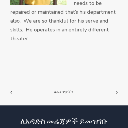
needs to be
repaired or maintained that’s his department
also. We are so thankful for his serve and
skills. He operates in an entirely different
theater.
ሰራተኞቻችን
ለአዳድስ መሬጃዎች ይመዝገቡ