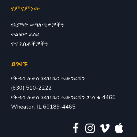
የምናምነው
የእምነት መግለጫዎቻችን
ተልዕኮና ራዕይ
ዋና እሴቶችቻችን
ይገናኙ
የቅዱስ ሉቃስ ሄልዝ ኬር ፋውንዴሽን
(630) 510-2222
የቅዱስ ሉቃስ ሄልዝ ኬር ፋውንዴሽን ፓ.ሳ ቁ 4465
Wheaton, IL 60189-4465